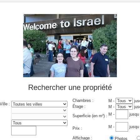
Rechercher une propriété
Chambres
:
M
-
jus
Ville
:
Étage
:
M
-
jus
M
-
jusqu
Superficie (en m²)
:
M
-
jusqu
Prix
:
Affichage :
Photos