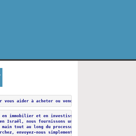
-
r vous aider à acheter ou vendre l'immobilier en Israël
 en immobilier et en investissement.

en Israël, nous fournissons un service sur mesure en inv
 main tout au long du processus et en utilisant notre va