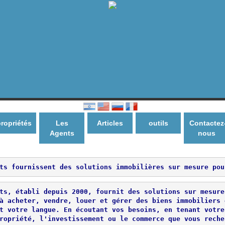
ropriétés
Les
Articles
outils
Contactez
Agents
nous
ts fournissent des solutions immobilières sur mesure pou
ts, établi depuis 2000, fournit des solutions sur mesure
à acheter, vendre, louer et gérer des biens immobiliers 
t votre langue. En écoutant vos besoins, en tenant votre