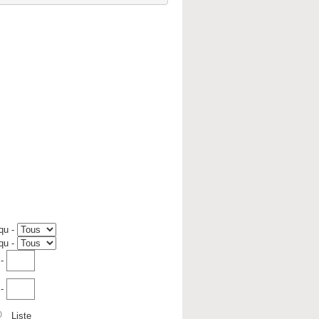
qu
-
qu
-
-
-
Liste