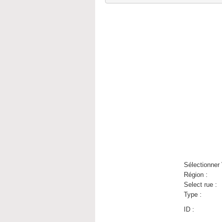
Sélectionner 
Région
:
Select rue :
Type
:
ID :