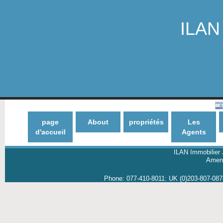
ILAN 
page
About
propriétés
Les
d'accueil
Agents
ILAN Immobilier 
Amene
Phone:
077-410-8011
:
UK (0)203-807-08