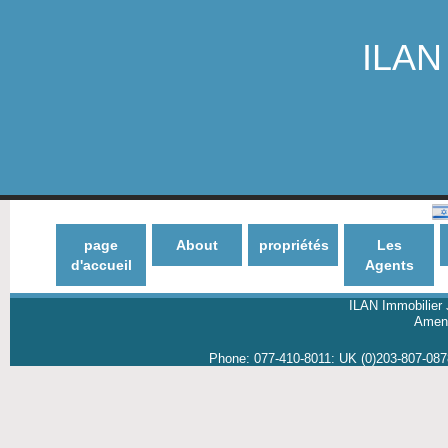
ILAN 
page
About
propriétés
Les
d'accueil
Agents
ILAN Immobilier 
Amene
Phone:
077-410-8011
:
UK (0)203-807-08