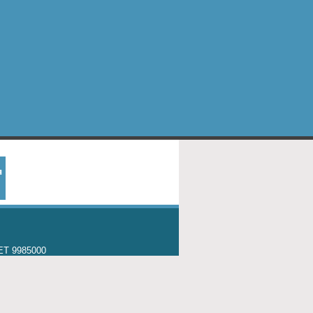
я
ET 9985000