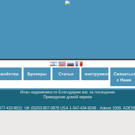
и
свойства
Брокеры
Статьи
инструменты
Связатьс
с Нами
Илан недвижимости Благодарим вас за посещение
Приведение домой евреев
077-410-8011
:
UK (0)203-807-0878 USA 1-347-434-9248
:
Aderet 1009, ADER