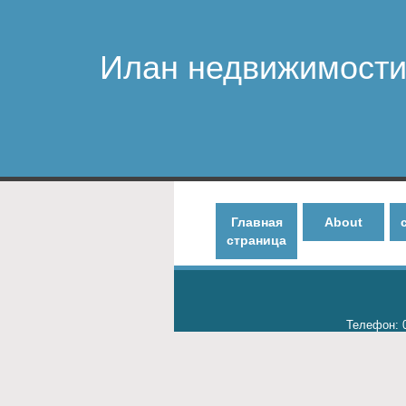
Илан недвижимост
Главная
About
страница
Телефон: