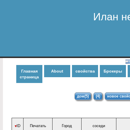
Илан н
Главная
About
свойства
Брокеры
страница
дом(5)
(4)
новое свойс
ID
Печатать
Город
соседи