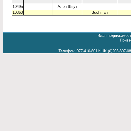
10495
Алон Швут
10360
Buchman
Илан недвижимост
Приве
Телефон:
077-410-8011
:
UK (0)203-807-0