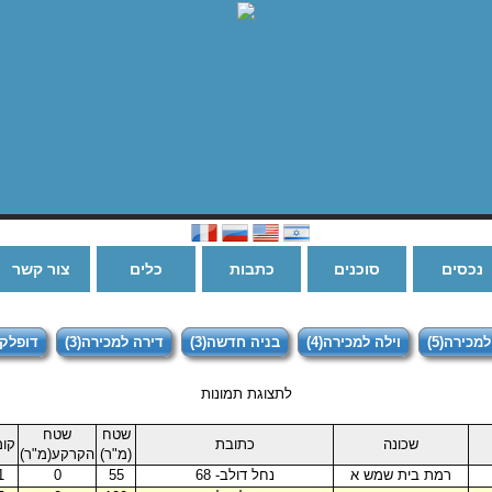
נכסים
סוכנים
כתבות
כלים
צור קשר
מכירה(5)
וילה למכירה(4)
בניה חדשה(3)
דירה למכירה(3)
דופלקס(
לתצוגת תמונות
שטח
שטח
שכונה
כתובת
קו
(מ"ר)
הקרקע(מ"ר)
רמת בית שמש א
נחל דולב- 68
55
0
1