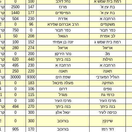
רמת בית שמש א
נחל דולב
100
0
5
בת עין א'
מרכז
147
2500
קר
בת עין א'
המייסדים
177
1440
קר
הרחבה א
אדרת
230
504
קר
משקפיים
הרב אברהם שפירא
96
0
2
כפר תבור
כפר תבור
0
750
קר
לב אפרת
הגואל
208
50
1
רמת בית שמש ג
יונה בן אמיתי
152
100
קר
אריאל
אריאל
274
280
קר
מ3
נהר הירקון
200
0
קר
הוילות
בנה ביתך
440
620
קר
הרחבה א
הרחבה א
230
495
קר
תאנה
תאנה
220
250
1
הגליל המערבי
שפת הים
9300
30000
קר
הותיקה
מעלה מיכאל
183
0
1
נופים
דרום
106
0
4
כרמי גת
מגדל
115
0
1
מרכז העיר
מרכז העיר
100
0
4
בנה ביתך
בנה ביתך
270
494
קר
כניסה לעיר
יגאל אלון
300
0
קר
שיינקין
בורוכוב
300
0
2
דוד רמז
בורוכוב
170
905
1