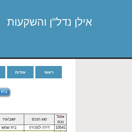
אילן נדל"ן והשקעות
ראשי
אודות
בית ל
מס'
סוג הנכס
ישוב/עיר
נכס
10541
דירה למכירה
בית שמש