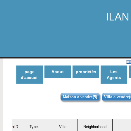
ILAN 
page
About
propriétés
Les
d'accueil
Agents
Maison a vendre(5)
Villa a vendre(
ID
Type
Ville
Neighborhood