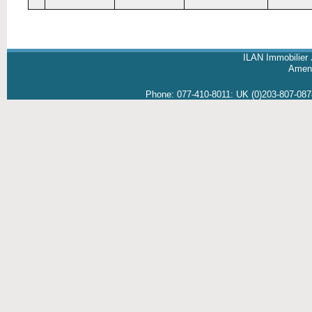
ILAN Immobilier 
Amene
Phone:
077-410-8011
:
UK (0)203-807-08