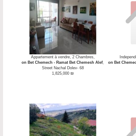
Appartement à vendre, 2
Chambres
,
Independ
on Bet Chemech - Ramat Bet Chemesh Alef
,
on Bet Chemec
Street Nachal Dolev- 68
1,825,000 ₪
RARE Appartemen
lumineuse et a
avec vue pano
Climatisation P
pour l