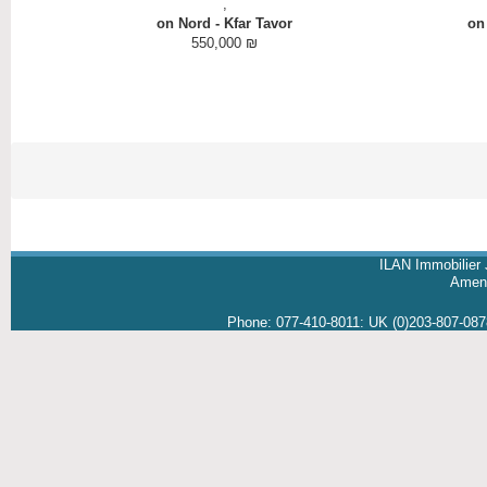
,
on Nord - Kfar Tavor
on 
550,000 ₪
ILAN Immobilier 
Amene
Phone:
077-410-8011
:
UK (0)203-807-08