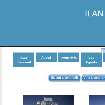
ILAN 
page
About
propriétés
Les
d'accueil
Agents
Maison a vendre(5)
Villa a vendre(