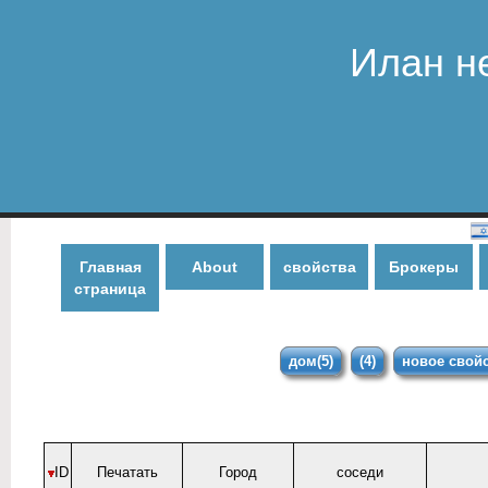
Илан н
Главная
About
свойства
Брокеры
страница
дом(5)
(4)
новое свойс
ID
Печатать
Город
соседи