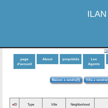
ILAN 
page
About
propriétés
Les
d'accueil
Agents
Maison a vendre(5)
Villa a vendre(
ID
Type
Ville
Neighborhood