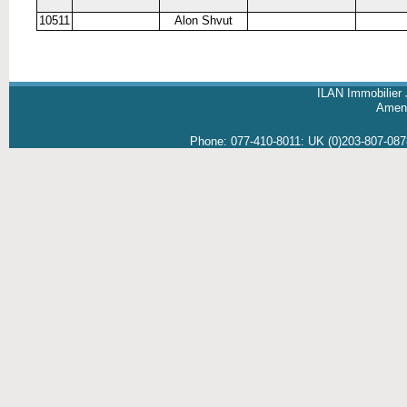
10511
Alon Shvut
ILAN Immobilier 
Amene
Phone:
077-410-8011
:
UK (0)203-807-08